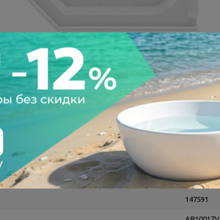
а после осмотра
Всегда низкие цены
147591
AB10017V