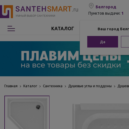
Белгород
1
Пунктов выдачи:
КАТАЛОГ
Ваш город Бел
Сантехника
Да
Мебель для ванной
Мебель из бамбука
Аксессуары для ванной
Главная
Каталог
Сантехника
Душевые углы и поддоны
Душев
Отопление
Комплектующие