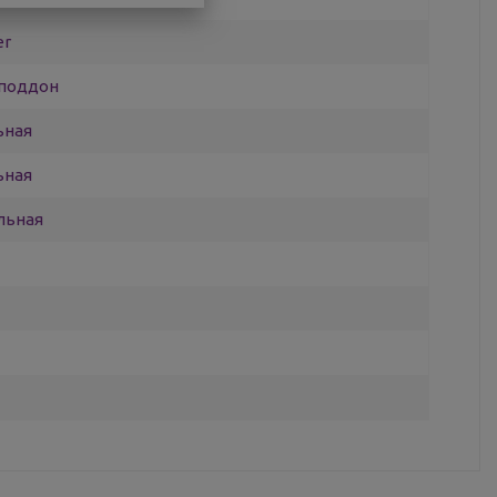
er
поддон
ьная
ьная
льная