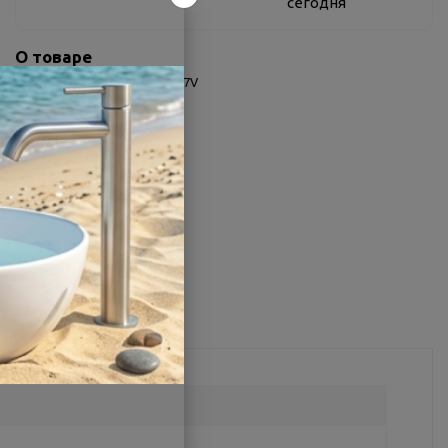
сегодня
О товаре
Заводской артикул:
AB10017V
Производитель:
Alex Baitler
Страна:
Китай
Другие характеристики
Поделиться