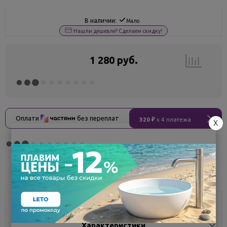
В наличии:
Мало
Нашли дешевле? Сделаем скидку!
1 280 руб.
Оплати
без переплат
320 ₽
x 4 платежа
X
Поделиться
Описание
Характеристики