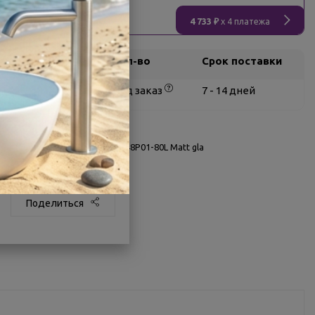
4 733 ₽
x 4 платежа
Склад
Кол-во
Срок поставки
Белгород
под заказ
7 - 14 дней
О товаре
Заводской артикул:
Berkel 48P01-80L Matt gla
Другие характеристики
Поделиться