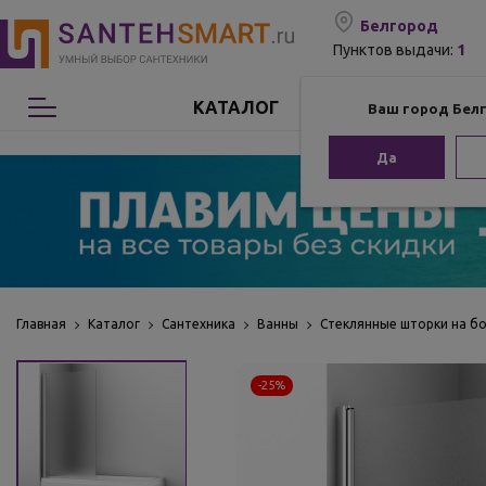
Белгород
1
Пунктов выдачи:
КАТАЛОГ
Ваш город Бел
Сантехника
Да
Мебель для ванной
Мебель из бамбука
Аксессуары для ванной
Главная
Каталог
Сантехника
Ванны
Стеклянные шторки на б
Отопление
-25%
Комплектующие