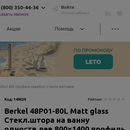
 (800) 350-44-36
Войти
Личный кабинет
казать звонок
Акции
Помощь
в.800х1400 профиль серебро стекло матовое
Код:
149029
Рейтинг:
Berkel 48P01-80L Matt glass
Стекл.штора на ванну
одноств.лев.800х1400 профиль