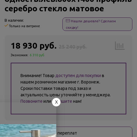
серебро стекло матовое
В наличии:
Нашли дешевле? Сделаем
Только на витрине
скидку!
18 930 руб.
25 240 руб.
Экономия:
6 310 руб.
Внимание! Товар
доступен для покупки
в
нашем розничном магазине г. Воронеж.
Сроки поставки товара под заказ и
актуальность цены уточняйте у менеджера.
Позвоните
или
напишите
нам!
X
Оплати
без переплат