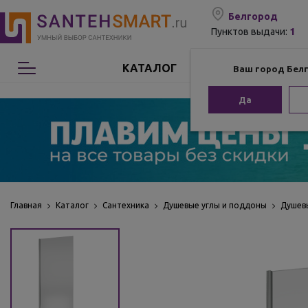
Белгород
1
Пунктов выдачи:
КАТАЛОГ
Ваш город Бел
Сантехника
Да
Мебель для ванной
Мебель из бамбука
Аксессуары для ванной
Главная
Каталог
Сантехника
Душевые углы и поддоны
Душев
Отопление
Комплектующие