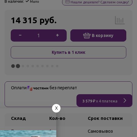
В наличии:
Мало
Нашли дешевле? Сделаем скидку!
14 315 руб.
−
+
В корзину
Купить в 1 клик
Оплати
без переплат
3 579 ₽
x 4 платежа
X
Склад
Кол-во
Срок поставки
Воронеж
1
Самовывоз