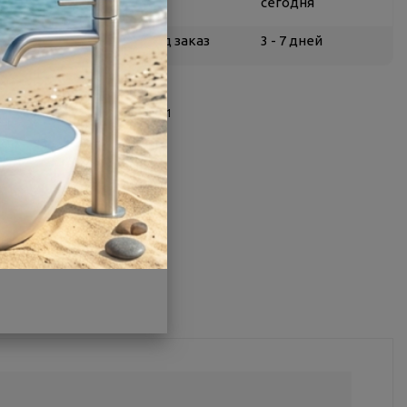
сегодня
Белгород
под заказ
3 - 7 дней
О товаре
Заводской артикул:
ПУ00011
Производитель:
GoodDoor
Страна:
Россия
Другие характеристики
Поделиться