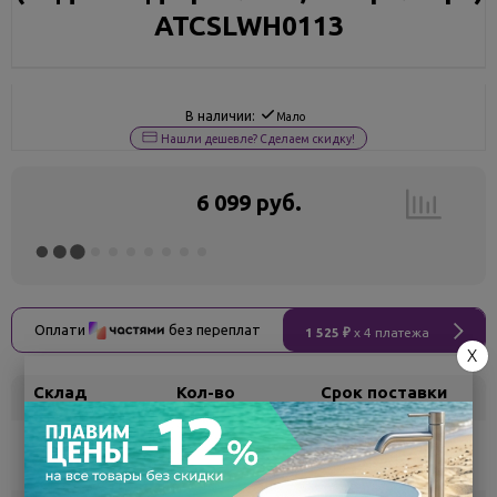
ATCSLWH0113
В наличии:
Мало
Нашли дешевле? Сделаем скидку!
6 099 руб.
Оплати
без переплат
1 525 ₽
x 4 платежа
X
Склад
Кол-во
Срок поставки
Воронеж
6
Самовывоз
сегодня