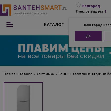
Белгород
1
Пунктов выдачи:
КАТАЛОГ
Ваш город Бел
Сантехника
Да
Мебель для ванной
Мебель из бамбука
Аксессуары для ванной
Главная
Каталог
Сантехника
Ванны
Стеклянные шторки на б
Отопление
Комплектующие