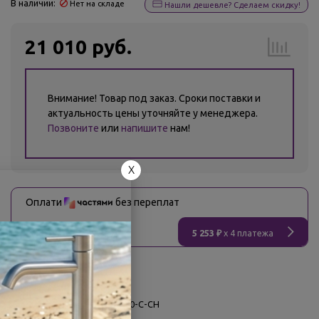
В наличии:
Нет на складе
Нашли дешевле? Сделаем скидку!
21 010 руб.
Внимание! Товар под заказ. Сроки поставки и
актуальность цены уточняйте у менеджера.
Позвоните
или
напишите
нам!
X
Оплати
без переплат
5 253 ₽
x 4 платежа
О товаре
Заводской артикул:
H-HT-80-C-CH