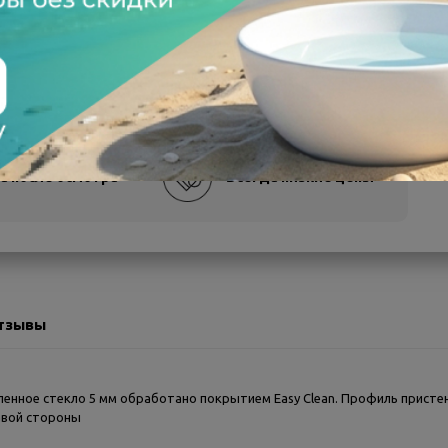
а после осмотра
Всегда низкие цены
тзывы
аленное стекло 5 мм обработано покрытием Easy Clean. Профиль прист
равой стороны