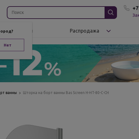
+7
За
Бренды
Распродажа
город?
Нет
орт ванны
Шторка на борт ванны Bas Screen H-HT-80-C-CH