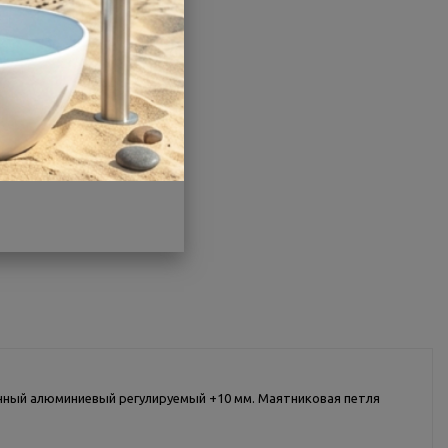
Производитель:
BAS
Страна:
Россия
Другие характеристики
Поделиться
енный алюминиевый регулируемый +10 мм. Маятниковая петля