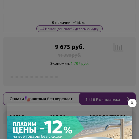
В наличии:
Мало
Нашли дешевле? Сделаем скидку!
9 673 руб.
11 380 руб.
Экономия:
1 707 руб.
Оплати
без переплат
2 418 ₽
x 4 платежа
X
Склад
Кол-во
Срок поставки
Воронеж
5
Самовывоз
сегодня