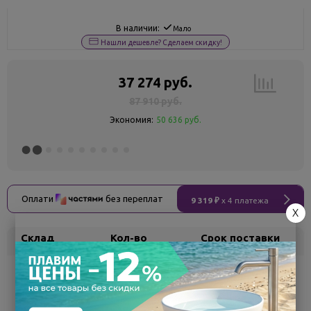
В наличии:
Мало
Нашли дешевле? Сделаем скидку!
37 274 руб.
87 910 руб.
Экономия:
50 636 руб.
Оплати
без переплат
9 319 ₽
x 4 платежа
X
Склад
Кол-во
Срок поставки
Белгород
под заказ
7 - 14 дней
Поделиться