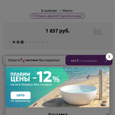
Много
В наличии:
Нашли дешевле? Сделаем скидку!
1 637 руб.
X
Оплати
без переплат
409 ₽
x 4 платежа
Поделиться
Характеристики
Доставка