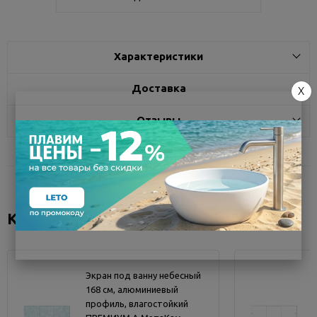
Характеристики
Доставка
X
Отзывы
Коллекция "ПРЕМИУМ А"
Экран под ванну небесный
168 см, алюминиевый
профиль, влагостойкий