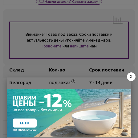
Нашли дешевле? Сделаем скидку!
Внимание! Товар под заказ. Сроки поставки и
актуальность цены уточняйте у менеджера.
Позвоните
или
напишите
нам!
Склад
Кол-во
Срок поставки
X
Белгород
под заказ
7 - 14 дней
Поделиться
Описание