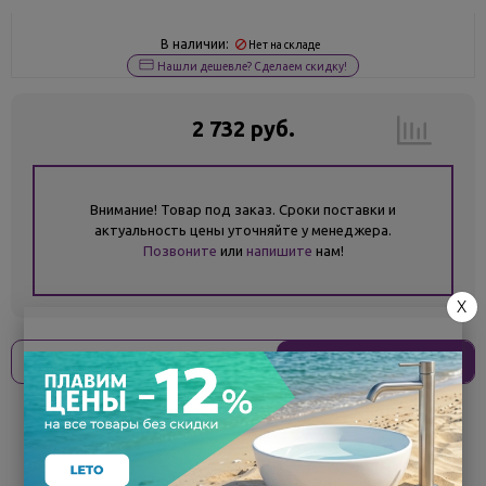
В наличии:
Нет на складе
Нашли дешевле? Сделаем скидку!
2 732 руб.
Внимание! Товар под заказ. Сроки поставки и
актуальность цены уточняйте у менеджера.
Позвоните
или
напишите
нам!
X
Оплати
без переплат
683 ₽
x 4 платежа
Поделиться