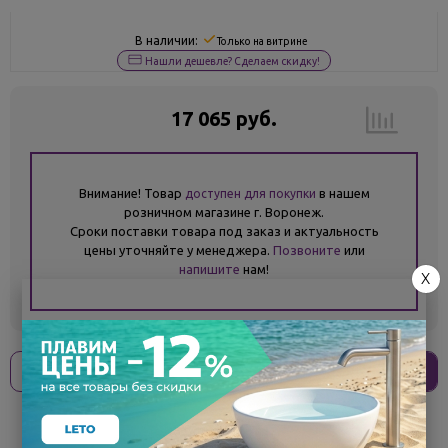
В наличии:
Только на витрине
Нашли дешевле? Сделаем скидку!
17 065 руб.
Внимание! Товар
в нашем
доступен для покупки
розничном магазине г. Воронеж.
Сроки поставки товара под заказ и актуальность
цены уточняйте у менеджера.
Позвоните
или
напишите
нам!
X
Оплати
без переплат
4 266 ₽
x 4 платежа
Поделиться