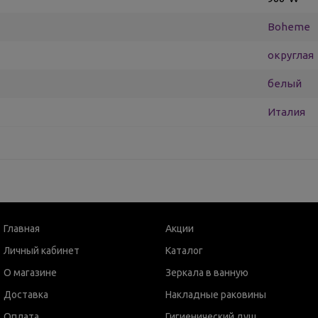
Boheme
округлая
белый
Италия
Главная
Акции
Личный кабинет
Каталог
О магазине
Зеркала в ванную
Доставка
Накладные раковины
Оплата
Гигиенический душ