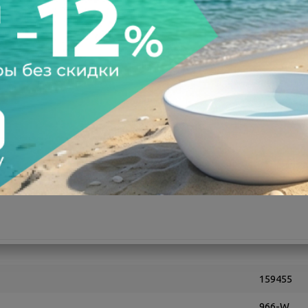
а после осмотра
Всегда низкие цены
159455
966-W