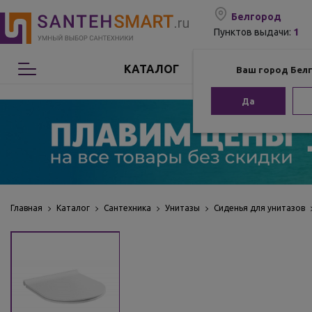
Белгород
1
Пунктов выдачи:
КАТАЛОГ
Ваш город Бел
Сантехника
Да
Мебель для ванной
Мебель из бамбука
Аксессуары для ванной
Главная
Каталог
Сантехника
Унитазы
Сиденья для унитазов
Отопление
Комплектующие