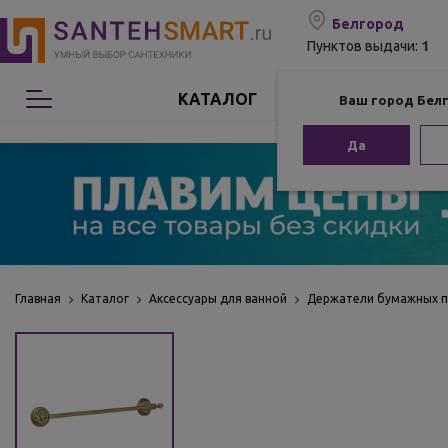
Белгород
1
Пунктов выдачи:
КАТАЛОГ
Ваш город Бел
Сантехника
Да
Мебель для ванной
Мебель из бамбука
Аксессуары для ванной
Главная
Каталог
Аксессуары для ванной
Держатели бумажных 
Отопление
Комплектующие