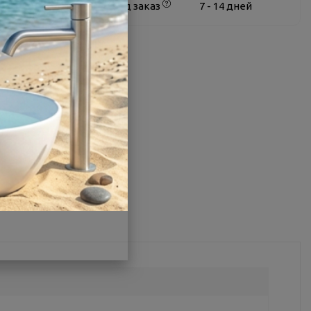
Белгород
под заказ
7 - 14 дней
О товаре
Заводской артикул:
10351
Производитель:
Boheme
Страна:
Италия
Другие характеристики
Поделиться