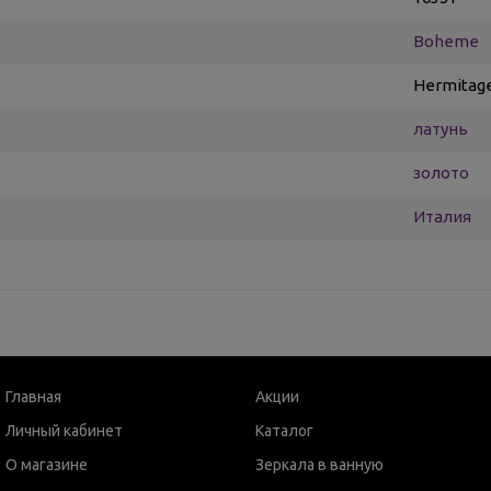
Boheme
Hermitag
латунь
золото
Италия
Главная
Акции
Личный кабинет
Каталог
О магазине
Зеркала в ванную