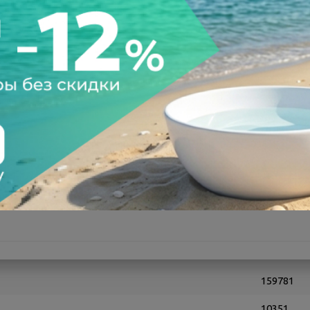
а после осмотра
Всегда низкие цены
159781
10351