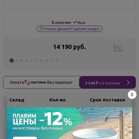
В наличии:
Мало
Нашли дешевле? Сделаем скидку!
14 190 руб.
Оплати
без переплат
3 548 ₽
x 4 платежа
X
Склад
Кол-во
Срок поставки
Воронеж
5
Самовывоз
сегодня
Белгород
под заказ
3 - 7 дней