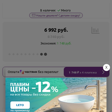
Много
В наличии:
Нашли дешевле? Сделаем скидку!
6 992 руб.
8 740 руб.
Экономия:
1 748 руб.
X
Оплати
без переплат
1 748 ₽
x 4 платежа
Поделиться