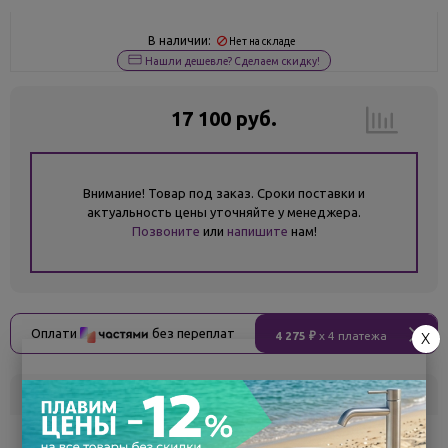
В наличии:
Нет на складе
Нашли дешевле? Сделаем скидку!
17 100 руб.
Внимание! Товар под заказ. Сроки поставки и
актуальность цены уточняйте у менеджера.
Позвоните
или
напишите
нам!
Оплати
без переплат
4 275 ₽
x 4 платежа
X
Склад
Кол-во
Срок поставки
Воронеж
5
Самовывоз