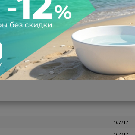
а после осмотра
Всегда низкие цены
167717
167717