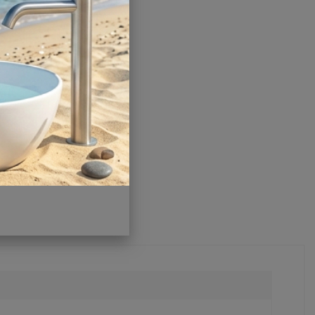
Заводской артикул:
167717
Производитель:
Alex Baitler
Другие характеристики
Поделиться