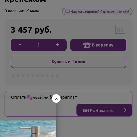
В наличии:
Мало
Нашли дешевле? Сделаем скидку!
3 457 руб.
−
+
В корзину
Купить в 1 клик
Оплати
без переплат
X
864 ₽
x 4 платежа
О товаре