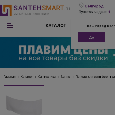
Белгород
1
Пунктов выдачи:
КАТАЛОГ
Ваш город Бел
Сантехника
Да
Мебель для ванной
Мебель из бамбука
Аксессуары для ванной
Главная
Каталог
Сантехника
Ванны
Панели для ванн фронта
Отопление
Комплектующие