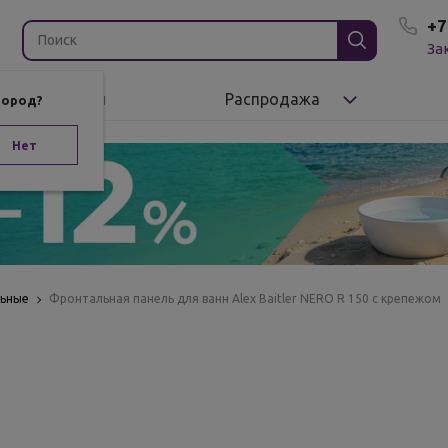
+7
За
Бренды
Распродажа
город?
Нет
льные
Фронтальная панель для ванн Alex Baitler NERO R 150 с крепежом