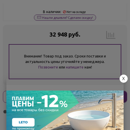
В наличии:
Нет на складе
Нашли дешевле? Сделаем скидку!
32 948 руб.
Внимание! Товар под заказ. Сроки поставки и
актуальность цены уточняйте у менеджера.
Позвоните
или
напишите
нам!
X
Оплати
без переплат
8 237 ₽
x 4 платежа
Поделиться