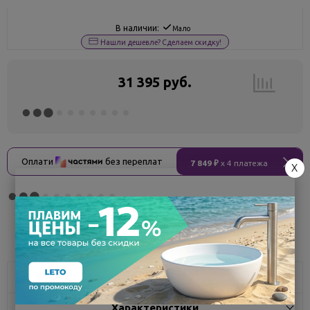
В наличии:
Мало
Нашли дешевле? Сделаем скидку!
31 395 руб.
Оплати
без переплат
7 849 ₽
x 4 платежа
X
Поделиться
Описание
Характеристики