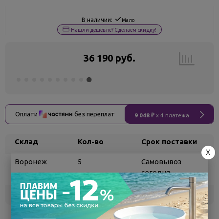
В наличии:
Мало
Нашли дешевле? Сделаем скидку!
36 190 руб.
Оплати
без переплат
9 048 ₽
x 4 платежа
Склад
Кол-во
Срок поставки
X
Воронеж
5
Самовывоз
сегодня
Белгород
под заказ
3 - 7 дней