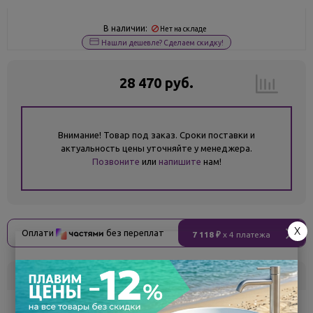
В наличии:
Нет на складе
Нашли дешевле? Сделаем скидку!
28 470 руб.
Внимание! Товар под заказ. Сроки поставки и
актуальность цены уточняйте у менеджера.
Позвоните
или
напишите
нам!
X
Оплати
без переплат
7 118 ₽
x 4 платежа
Склад
Кол-во
Срок поставки
Белгород
под заказ
7 - 14 дней