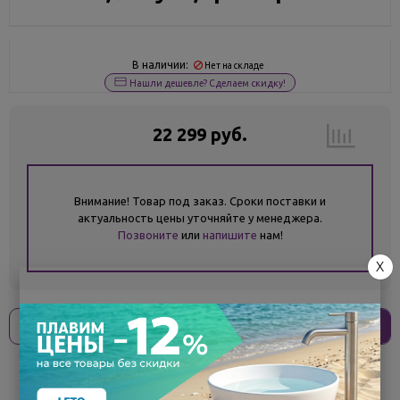
В наличии:
Нет на складе
Нашли дешевле? Сделаем скидку!
22 299 руб.
Внимание! Товар под заказ. Сроки поставки и
актуальность цены уточняйте у менеджера.
Позвоните
или
напишите
нам!
X
Оплати
без переплат
5 575 ₽
x 4 платежа
Поделиться