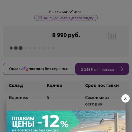
В наличии:
Мало
Нашли дешевле? Сделаем скидку!
8 990 руб.
Оплати
без переплат
2 248 ₽
x 4 платежа
Склад
Кол-во
Срок поставки
Воронеж
5
Самовывоз
X
сегодня
Белгород
под заказ
3 - 7 дней