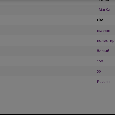
1MarKa
Flat
прямая
полистир
белый
150
56
Россия