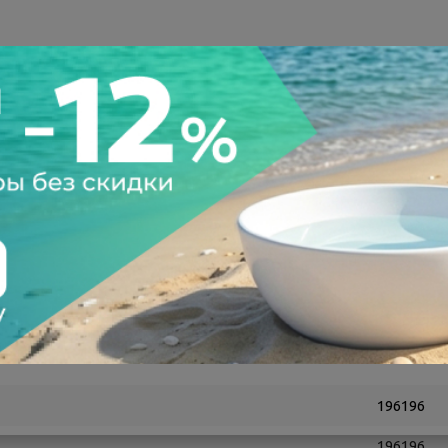
а после осмотра
Всегда низкие цены
196196
196196