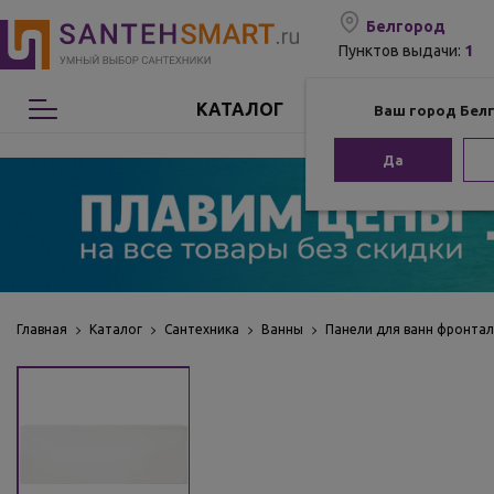
Белгород
1
Пунктов выдачи:
КАТАЛОГ
Ваш город Бел
Сантехника
Да
Мебель для ванной
Мебель из бамбука
Аксессуары для ванной
Главная
Каталог
Сантехника
Ванны
Панели для ванн фронта
Отопление
Комплектующие