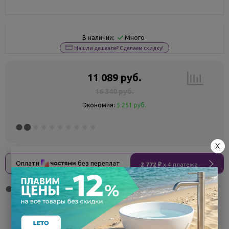
Много
В наличии:
Нашли дешевле? Сделаем скидку!
11 089 руб.
16 340 руб.
Экономия:
5 251 руб.
X
Оплати
без переплат
2 772 ₽
x 4 платежа
Поделиться