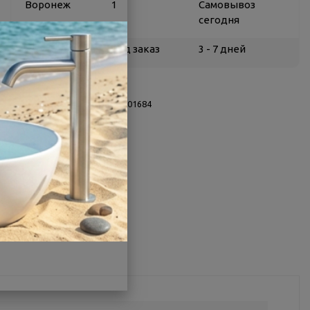
Воронеж
1
Самовывоз
сегодня
Белгород
под заказ
3 - 7 дней
О товаре
Заводской артикул:
ФР-00001684
Производитель:
ЭСТЕТ
Страна:
Россия
Другие характеристики
Поделиться