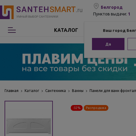
Белгород
1
Пунктов выдачи:
КАТАЛОГ
Ваш город Бел
Сантехника
Да
Мебель для ванной
Мебель из бамбука
Аксессуары для ванной
Главная
Каталог
Сантехника
Ванны
Панели для ванн фронта
Отопление
-32%
Распродажа
Комплектующие