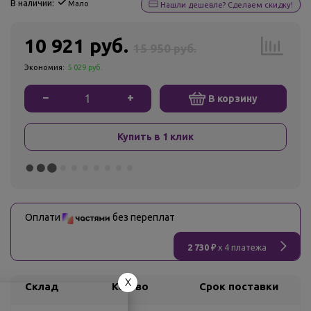
В наличии:
Мало
Нашли дешевле? Сделаем скидку!
10 921 руб.
15 950 руб.
Экономия:
5 029 руб.
−
+
В корзину
Купить в 1 клик
Оплати
без переплат
2 730 ₽
x 4 платежа
X
Склад
Кол-во
Срок поставки