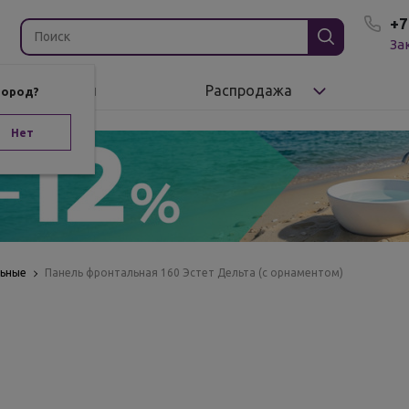
+7
За
Бренды
Распродажа
город?
Нет
льные
Панель фронтальная 160 Эстет Дельта (с орнаментом)