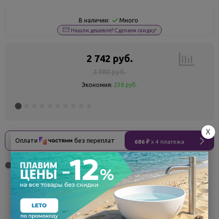
Много
В наличии:
Нашли дешевле? Сделаем скидку!
2 742 руб.
2 980 руб.
Экономия:
238 руб.
X
Оплати
без переплат
686 ₽
x 4 платежа
Поделиться