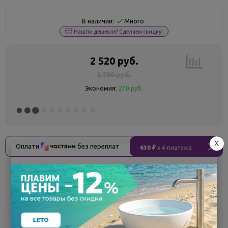
Много
В наличии:
Нашли дешевле? Сделаем скидку!
2 520 руб.
2 790 руб.
Экономия:
270 руб.
X
Оплати
без переплат
630 ₽
x 4 платежа
Поделиться
Описание