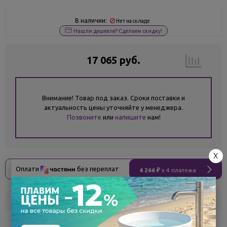
В наличии:
Нет на складе
Нашли дешевле? Сделаем скидку!
17 065 руб.
Внимание! Товар под заказ. Сроки поставки и
актуальность цены уточняйте у менеджера.
Позвоните
или
напишите
нам!
X
Оплати
без переплат
4 266 ₽
x 4 платежа
Склад
Кол-во
Срок поставки
Белгород
под заказ
7 - 14 дней