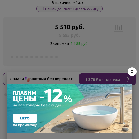
В наличии:
Мало
Нашли дешевле? Сделаем скидку!
5 510 руб.
8 695 руб.
Экономия:
3 185 руб.
X
Оплати
без переплат
1 378 ₽
x 4 платежа
Поделиться
Характеристики