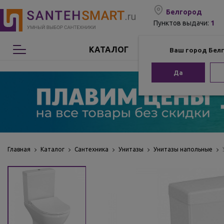
Белгород
1
Пунктов выдачи:
КАТАЛОГ
Ваш город Бел
Сантехника
Да
Мебель для ванной
Мебель из бамбука
Аксессуары для ванной
Главная
Каталог
Сантехника
Унитазы
Унитазы напольные
Отопление
Комплектующие