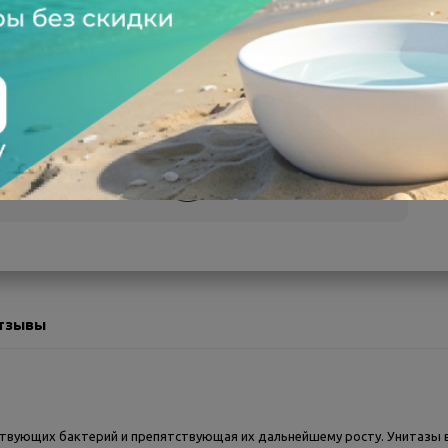
а после осмотра
Всегда низкие цены
тзывы
ествующих бактерий и препятствующая их дальнейшему росту. Унитазы 