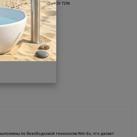
Заводской артикул:
9833B003-7206
Производитель:
Vitra
Гарантия:
10 лет
Страна:
Турция
Другие характеристики
Поделиться
выполнены по безободковой технологии Rim-Ex, что делает