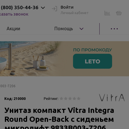
 (800) 350-44-36
Войти
Личный кабинет
казать звонок
Акции
Помощь
B003-7206
Код:
210000
Рейтинг:
Унитаз компакт Vitra Integra
Round Open-Back с сиденьем
микролифт 9833B003-7206