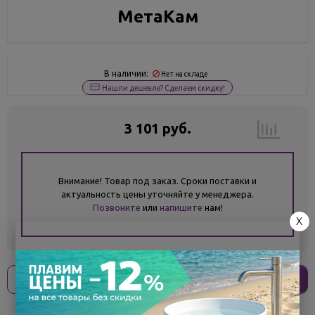
МетаКам
В наличии:
Нет на складе
Нашли дешевле? Сделаем скидку!
3 101 руб.
Внимание! Товар под заказ. Сроки поставки и
актуальность цены уточняйте у менеджера.
Позвоните
или
напишите
нам!
X
Оплати
без переплат
775 ₽
x 4 платежа