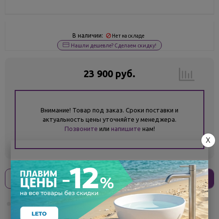
В наличии:
Нет на складе
Нашли дешевле? Сделаем скидку!
23 900 руб.
Внимание! Товар под заказ. Сроки поставки и
актуальность цены уточняйте у менеджера.
Позвоните
или
напишите
нам!
X
Оплати
без переплат
5 975 ₽
x 4 платежа