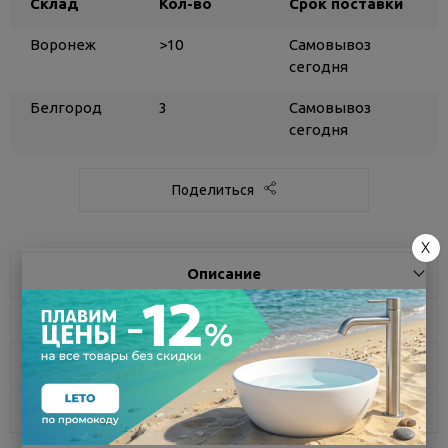
Склад
Кол-во
Срок поставки
Воронеж
>10
Самовывоз
сегодня
Белгород
3
Самовывоз
сегодня
Поделиться
X
Описание
Характеристики
Доставка
Отзывы