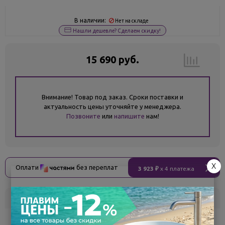
В наличии:
Нет на складе
Нашли дешевле? Сделаем скидку!
15 690 руб.
Внимание! Товар под заказ. Сроки поставки и
актуальность цены уточняйте у менеджера.
Позвоните
или
напишите
нам!
X
Оплати
без переплат
3 923 ₽
x 4 платежа
Склад
Кол-во
Срок поставки
Белгород
под заказ
7 - 14 дней