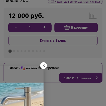
В наличии:
Мало
Нашли дешевле? Сделаем скидку!
12 000 руб.
−
+
В корзину
Купить в 1 клик
X
Оплати
без переплат
3 000 ₽
x 4 платежа
О товаре
Заводской артикул:
З 00135