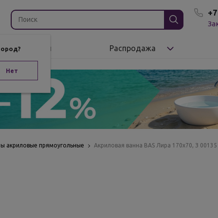
+7
За
Бренды
Распродажа
город?
Нет
ы акриловые прямоугольные
Акриловая ванна BAS Лира 170х70, З 00135