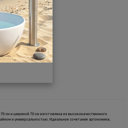
Производитель:
BAS
Другие характеристики
Поделиться
70 см и шириной 70 см изготовлена из высококачественного
айном и универсальностью. Идеальное сочетание эргономики,