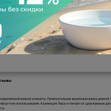
а после осмотра
Всегда низкие цены
тзывы
современной ванной комнаты. Прямоугольная акриловая ванна длиной 1
комфортное использование. Коллекция Лира отличается сдержанным диз
аты.