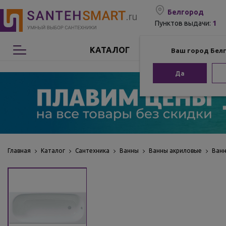
Белгород
1
Пунктов выдачи:
КАТАЛОГ
Ваш город Бел
Сантехника
Да
Мебель для ванной
Мебель из бамбука
Аксессуары для ванной
Главная
Каталог
Сантехника
Ванны
Ванны акриловые
Ванн
Отопление
Комплектующие