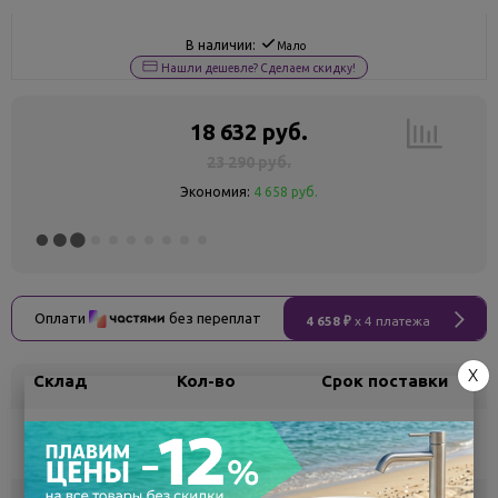
В наличии:
Мало
Нашли дешевле? Сделаем скидку!
18 632 руб.
23 290 руб.
Экономия:
4 658 руб.
Оплати
без переплат
4 658 ₽
x 4 платежа
X
Склад
Кол-во
Срок поставки
Воронеж
5
Самовывоз
сегодня
Белгород
под заказ
3 - 7 дней