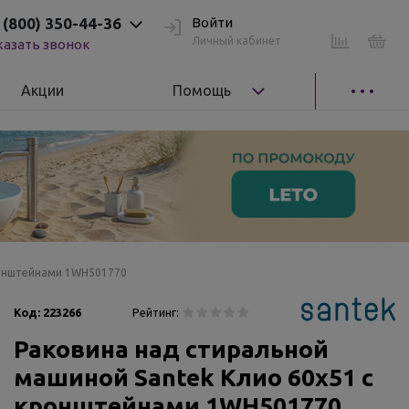
 (800) 350-44-36
Войти
Личный кабинет
казать звонок
Акции
Помощь
ронштейнами 1WH501770
Код:
223266
Рейтинг:
Раковина над стиральной
машиной Santek Клио 60х51 с
кронштейнами 1WH501770