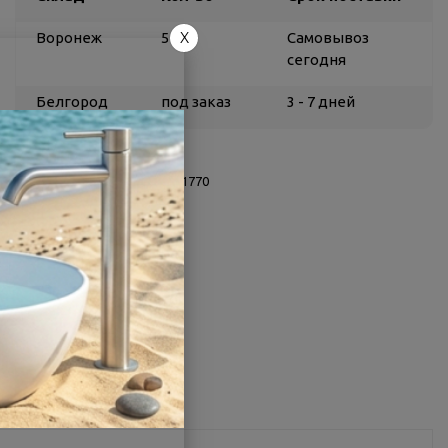
X
Воронеж
5
Самовывоз
сегодня
Белгород
под заказ
3 - 7 дней
О товаре
Заводской артикул:
1WH501770
Производитель:
Santek
Страна:
Россия
Другие характеристики
Поделиться