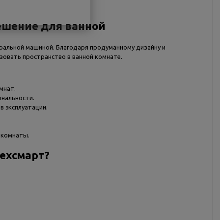
решение для ванной
иральной машиной. Благодаря продуманному дизайну и
зовать пространство в ванной комнате.
мнат.
ональности.
 эксплуатации.
 комнаты.
техсмарт?