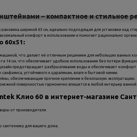
ронштейнами – компактное и стильное 
я раковина шириной 63 см, идеально подходящая для установки над ст
ксимальный комфорт в использовании и помогает рационально органи
 60х51:
 машиной, что делает её отличным решением для небольших ванных ко
ота 14 см, что обеспечивает удобное использование без потери функци
дизайн предотвращает разбрызгивание воды и обеспечивает комфорт в
 санфаянса, устойчивого к царапинам, влаге и бытовой химии.
ейны, обеспечивающие прочное крепление и безопасную эксплуатацию.
оснежной поверхностью гармонично впишется в любой интерьер ванной
ntek Клио 60 в интернет-магазине Сан
вары от производителя.
 сантехнику для вашего дома.