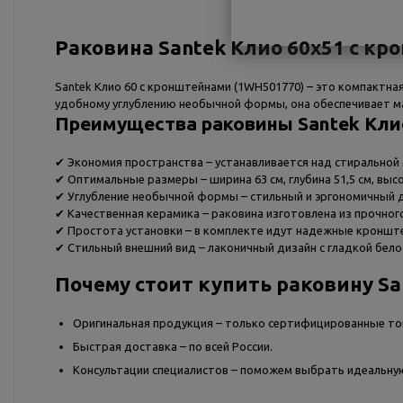
Раковина Santek Клио 60х51 с к
Santek Клио 60 с кронштейнами (1WH501770) – это компактна
удобному углублению необычной формы, она обеспечивает ма
Преимущества раковины Santek Клио
✔ Экономия пространства – устанавливается над стиральной
✔ Оптимальные размеры – ширина 63 см, глубина 51,5 см, выс
✔ Углубление необычной формы – стильный и эргономичный 
✔ Качественная керамика – раковина изготовлена из прочного
✔ Простота установки – в комплекте идут надежные кроншт
✔ Стильный внешний вид – лаконичный дизайн с гладкой бел
Почему стоит купить раковину Sa
Оригинальная продукция – только сертифицированные то
Быстрая доставка – по всей России.
Консультации специалистов – поможем выбрать идеальную