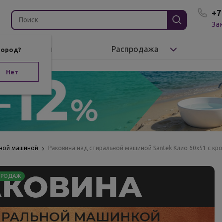
+7
За
Бренды
Распродажа
город?
Нет
ьной машиной
Раковина над стиральной машиной Santek Клио 60х51 с к
ПРОДАЖ