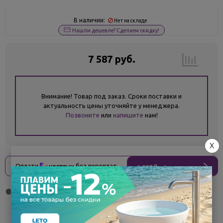
В наличии:
Нет на складе
Нашли дешевле? Сделаем скидку!
7 587 руб.
Внимание! Товар под заказ. Сроки поставки и
актуальность цены уточняйте у менеджера.
Позвоните
или
напишите
нам!
X
Оплати
без переплат
1 897 ₽
x 4 платежа
Поделиться