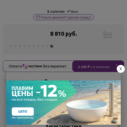
В наличии:
Мало
Нашли дешевле? Сделаем скидку!
8 810 руб.
Оплати
без переплат
2 203 ₽
x 4 платежа
X
Поделиться
Описание
Характеристики