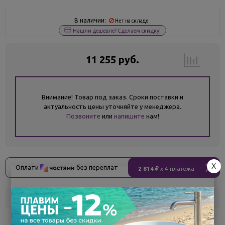
В наличии:
Нет на складе
Нашли дешевле? Сделаем скидку!
11 255 руб.
Внимание! Товар под заказ. Сроки поставки и
актуальность цены уточняйте у менеджера.
Позвоните
или
напишите
нам!
X
Оплати
без переплат
2 814 ₽
x 4 платежа
Склад
Кол-во
Срок поставки
Белгород
под заказ
7 - 14 дней