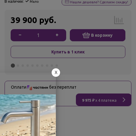
В наличии:
Мало
Нашли дешевле? Сделаем скидку!
39 900 руб.
−
+
В корзину
Купить в 1 клик
X
Оплати
без переплат
9 975 ₽
x 4 платежа
О товаре
Заводской артикул:
EF1221L