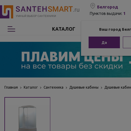
Белгород
1
Пунктов выдачи:
КАТАЛОГ
Ваш город Бел
Сантехника
Да
Мебель для ванной
Мебель из бамбука
Аксессуары для ванной
Главная
Каталог
Сантехника
Душевые кабины
Душевые кабин
Отопление
Комплектующие