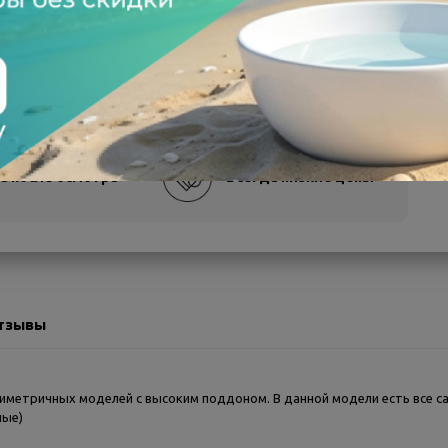
а после осмотра
Всегда низкие цены
тзывы
симетричных моделей с высоким поддоном. В данной модели есть все с
ные)