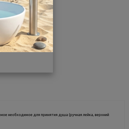
Производитель:
Parly
Другие характеристики
Поделиться
амое необходимое для принятия душа (ручная лейка, верхний