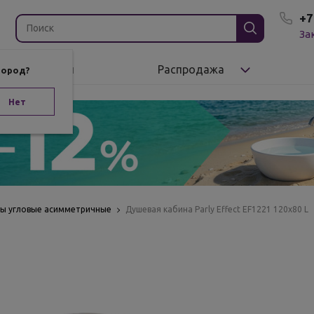
+7
За
Бренды
Распродажа
город?
Нет
ы угловые асимметричные
Душевая кабина Parly Effect EF1221 120x80 L