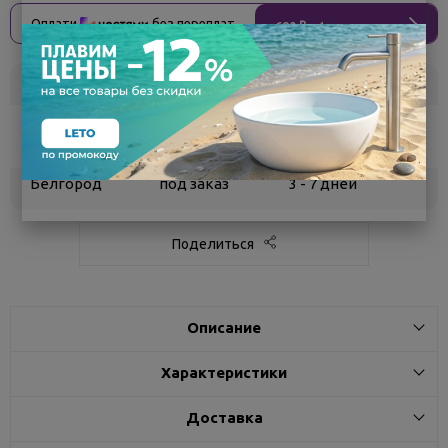
Оплати
без переплат
690 ₽
x 4 платежа
Склад
Кол-во
Срок поставки
Воронеж
5
Самовывоз
сегодня
Белгород
под заказ
3 - 7 дней
Поделиться
Описание
Характеристики
Доставка