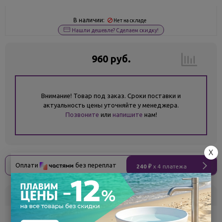
В наличии:
Нет на складе
Нашли дешевле? Сделаем скидку!
960 руб.
Внимание! Товар под заказ. Сроки поставки и
актуальность цены уточняйте у менеджера.
Позвоните
или
напишите
нам!
X
Оплати
без переплат
240 ₽
x 4 платежа
Склад
Кол-во
Срок поставки
Белгород
под заказ
7 - 14 дней