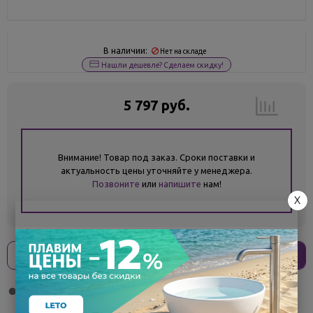
В наличии:
Нет на складе
Нашли дешевле? Сделаем скидку!
5 797 руб.
Внимание! Товар под заказ. Сроки поставки и
актуальность цены уточняйте у менеджера.
Позвоните
или
напишите
нам!
X
Оплати
без переплат
1 449 ₽
x 4 платежа