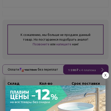
К сожалению, мы больше не продаем данный
товар. Но постараемся подобрать аналог!
Позвоните
или
напишите
нам!
Оплати
без переплат
1 598 ₽
x 4 платежа
X
Склад
Кол-во
Срок поставки
Белгород
под заказ
7 - 14 дней
Поделиться