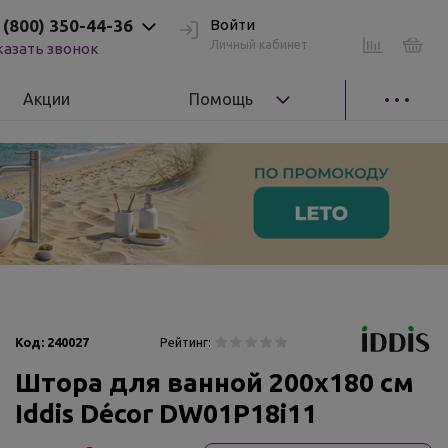
 (800) 350-44-36
Войти
Личный кабинет
казать звонок
Акции
Помощь
Код:
240027
Рейтинг:
Штора для ванной 200x180 см
Iddis Décor DW01P18i11