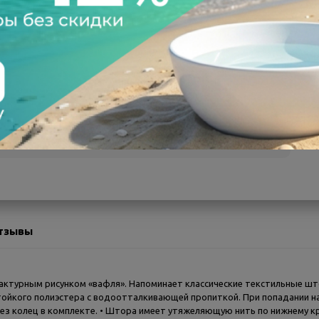
а после осмотра
Всегда низкие цены
тзывы
фактурным рисунком «вафля». Напоминает классические текстильные ш
тойкого полиэстера с водоотталкивающей пропиткой. При попадании на
ез колец в комплекте. • Штора имеет утяжеляющую нить по нижнему кр