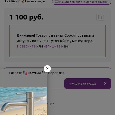
В наличии:
Нет на складе
Нашли дешевле? Сделаем скидку!
1 100 руб.
Внимание! Товар под заказ. Сроки поставки и
актуальность цены уточняйте у менеджера.
Позвоните
или
напишите
нам!
X
Оплати
без переплат
275 ₽
x 4 платежа
О товаре
Заводской артикул:
DW01P18i11
Производитель:
Iddis