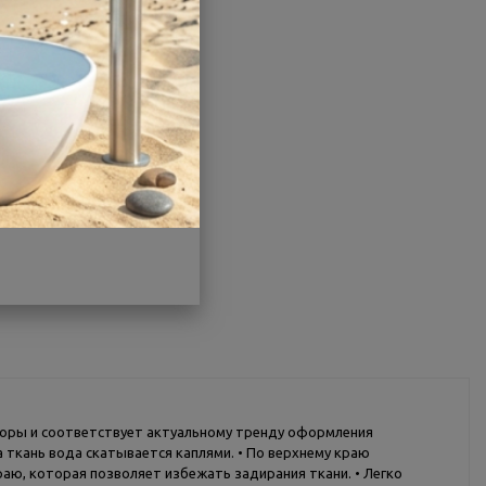
Гарантия:
1 год
Страна:
Россия
Другие характеристики
Поделиться
торы и соответствует актуальному тренду оформления
 ткань вода скатывается каплями. • По верхнему краю
аю, которая позволяет избежать задирания ткани. • Легко