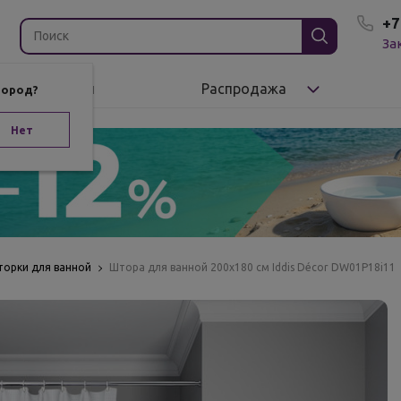
+7
За
Бренды
Распродажа
город?
Нет
орки для ванной
Штора для ванной 200x180 см Iddis Décor DW01P18i11