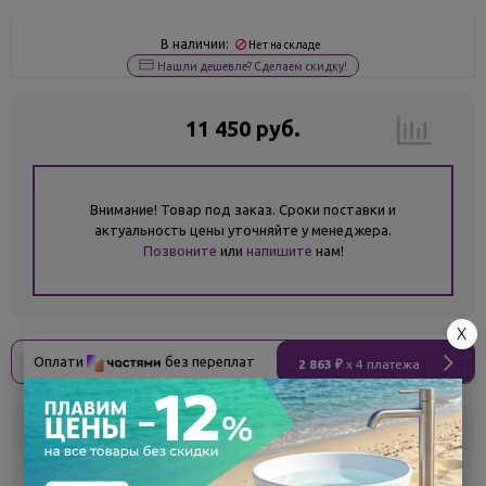
В наличии:
Нет на складе
Нашли дешевле? Сделаем скидку!
11 450 руб.
Внимание! Товар под заказ. Сроки поставки и
актуальность цены уточняйте у менеджера.
Позвоните
или
напишите
нам!
X
Оплати
без переплат
2 863 ₽
x 4 платежа
Склад
Кол-во
Срок поставки
Белгород
под заказ
7 - 14 дней